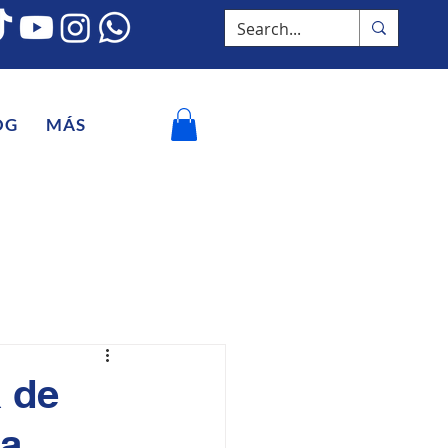
OG
MÁS
 de
la