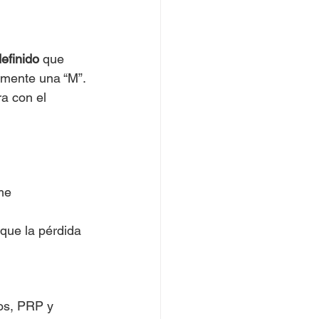
efinido
 que 
emente una “M”.
a con el 
me
ue la pérdida 
os, PRP y 