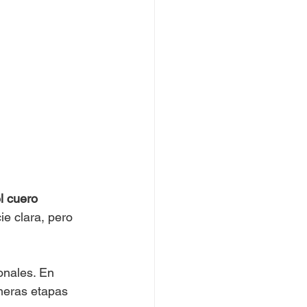
l cuero 
e clara, pero 
onales. En 
meras etapas 