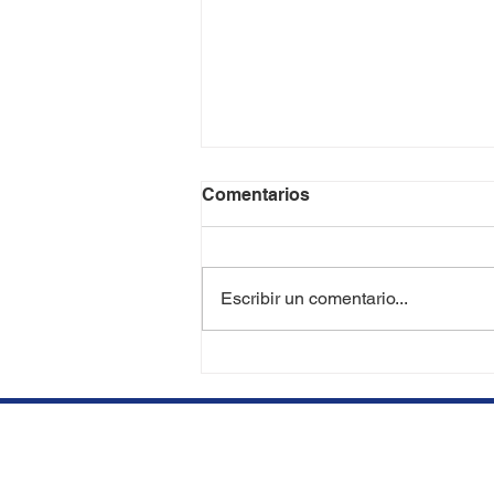
Comentarios
Escribir un comentario...
¿Se Puede Perder el
Cabello Trasplantado en el
Futuro? | Expertos en
Trasplante Capilar en Miami
y Aventura