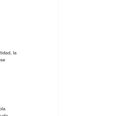
idad, la 
rse 
bla 
yuda.