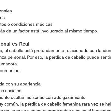
ionales
des
tos o condiciones médicas
s de un factor está involucrado al mismo tiempo.
onal es Real
 el cabello está profundamente relacionado con la ident
nza personal. Por eso, la pérdida de cabello puede senti
umadora.
erimentan:
da con su apariencia
tos sociales
mente ocultar las zonas con adelgazamiento
y común, la pérdida de cabello femenina rara vez se ha
s mujeres se sienten avergonzadas o solas al buscar a