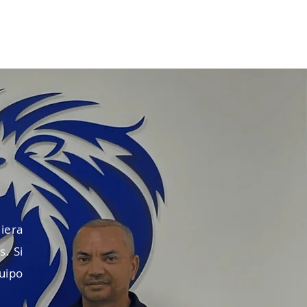
uiera
s. Si
quipo