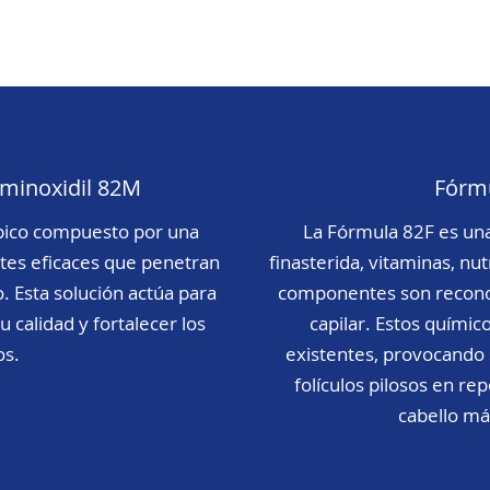
minoxidil 82M
Fórmu
pico compuesto por una
La Fórmula 82F es un
ntes eficaces que penetran
finasterida, vitaminas, nut
 Esta solución actúa para
componentes son reconoc
u calidad y fortalecer los
capilar. Estos químico
os.
existentes, provocando
folículos pilosos en r
cabello más