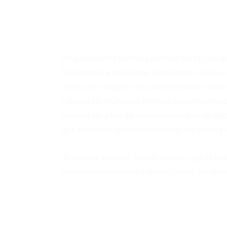
¡SUBE A BORDO 
Esta solución recetada cambia las reglas de
finasterida y minoxidil. Finasteride actúa
centra en mejorar el crecimiento del cabe
cabello en múltiples frentes, promoviend
diseñar un plan de tratamiento que se aju
que logres mejoras notables en la salud y 
¡Empezar es fácil! Simplemente siga el e
las concentraciones especificadas, los usu