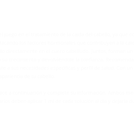
DEL NUEVO VIAJE DE SU
l juego en el tratamiento de la caída del cabello, ya que c
 atacando los factores hormonales que contribuyen a la caí
llo directamente en el cuero cabelludo. Juntos, forman u
o su crecimiento y devolviéndole la confianza. Recomendam
ste a sus necesidades específicas y perfil de salud. Con 
apariencia de tu cabello.
nlace a continuación y complete su información. Ambos m
arios deben aplicar 1 ml de cada solución al día y dejarla 
¡ÚNETE A LA SUSCRIPCIÓN DE FINOXIDIL