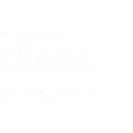
SCRIPCIÓN!
ombina las fortalezas únicas de
da del cabello, mientras que minoxidil se
n dúo dinámico que combate la caída del
os consultar con nuestra clínica para
un enfoque personalizado, es más probable
edicamentos se aplican tópicamente. Para
durante al menos 8 horas.