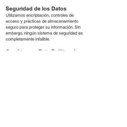
Seguridad de los Datos
Utilizamos encriptación, controles de
acceso y prácticas de almacenamiento
seguro para proteger su información. Sin
embargo, ningún sistema de seguridad es
completamente infalible.
Cambios en Esta Política de
Privacidad
Podemos actualizar esta política
periódicamente para reflejar nuevas
prácticas o requisitos legales. Las
actualizaciones se publicarán en nuestro
sitio web con una fecha de vigencia
revisada.
Contáctenos
Si tiene alguna pregunta sobre esta Política
de Privacidad o sobre sus derechos,
comuníquese con nuestro Oficial de