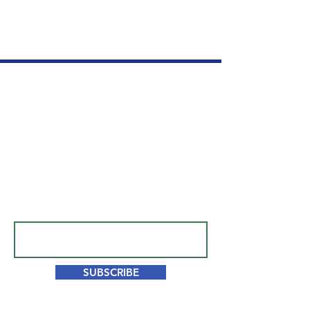
Abrimos nuestra clínica en Aventura, FL
para ofrecer restauraciones capilares
de alta calidad a precios competitivos.
Subscribe to our newsletter.
Don’t miss out!
Email
SUBSCRIBE