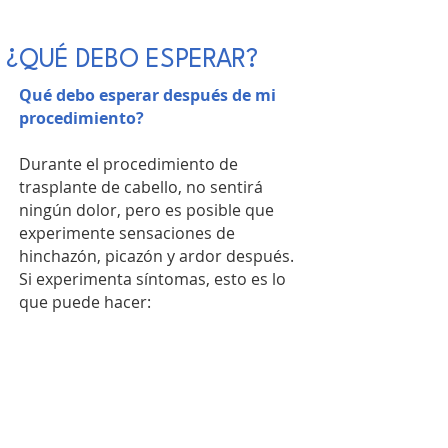
¿QUÉ DEBO ESPERAR?
Qué debo esperar después de mi
procedimiento?
Durante el procedimiento de
trasplante de cabello, no sentirá
ningún dolor, pero es posible que
experimente sensaciones de
hinchazón, picazón y ardor después.
Si experimenta síntomas, esto es lo
que puede hacer:
Hinchazón: Use hielo para reducir la
hinchazón alrededor de la cara y los
ojos. Si es necesario, aplique una
compresa fría en la frente (no en los
injertos) durante 10 minutos.