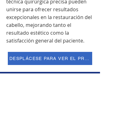
técnica quirúrgica precisa pueden
unirse para ofrecer resultados
excepcionales en la restauración del
cabello, mejorando tanto el
resultado estético como la
satisfacción general del paciente.
DESPLÁCESE PARA VER EL PROGRESO
Abrimos nuestra clínica en Aventura, FL
para ofrecer restauraciones capilares
de alta calidad a precios competitivos.
Subscribe to our newsletter.
Don’t miss out!
Email