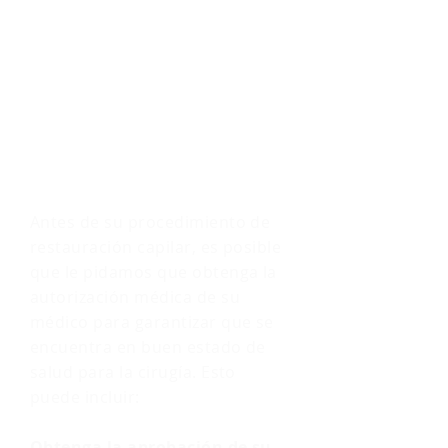
OBTENGA LA
AUTORIZACIÓN
MÉDICA PREVIA A LA
OPERACIÓN
Antes de su procedimiento de
restauración capilar, es posible
que le pidamos que obtenga la
autorización médica de su
médico para garantizar que se
encuentra en buen estado de
salud para la cirugía. Esto
puede incluir:
Obtenga la aprobación de su