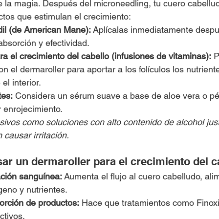
 la magia. Después del microneedling, tu cuero cabelludo
tos que estimulan el crecimiento:
dil (de American Mane):
 Aplícalas inmediatamente despu
absorción y efectividad.
 el crecimiento del cabello (infusiones de vitaminas):
 
on el dermaroller para aportar a los folículos los nutrient
l interior.
tes:
 Considera un sérum suave a base de aloe vera o pé
 enrojecimiento.
sivos como soluciones con alto contenido de alcohol ju
causar irritación.
ar un dermaroller para el crecimiento del c
ación sanguínea:
 Aumenta el flujo al cuero cabelludo, al
ígeno y nutrientes.
orción de productos:
 Hace que tratamientos como Finoxi
ctivos.