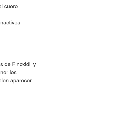
l cuero 
inactivos 
 de Finoxidil y 
ner los 
elen aparecer 