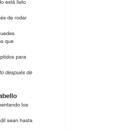
 está listo 
és de rodar 
Puedes 
es que 
ptidos para 
sto después de 
abello
imentando los 
dil sean hasta 