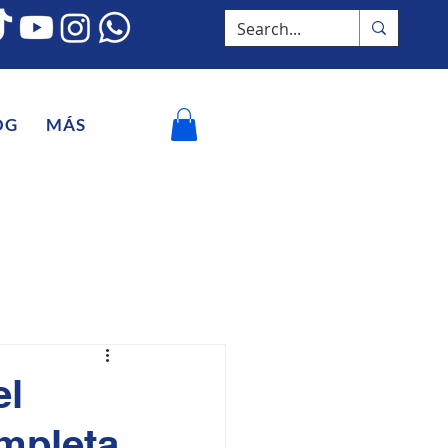
OG
MÁS
el
ompleta