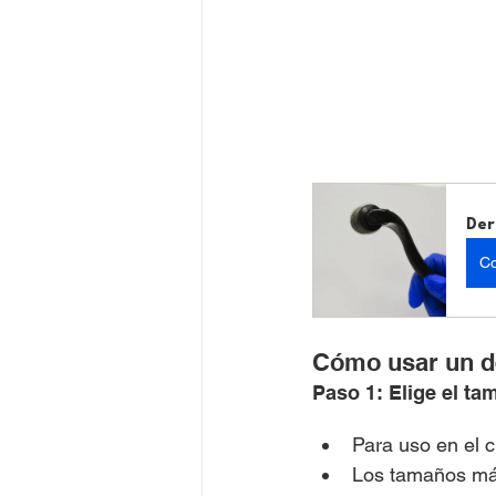
Der
Co
Cómo usar un de
Paso 1: Elige el t
Para uso en el c
Los tamaños más