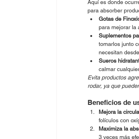
Aquí es donde ocurre
para absorber produc
Gotas de Finoxi
para mejorar la 
Suplementos para
tomarlos junto c
necesitan desde e
Sueros hidratan
calmar cualquier
Evita productos agre
rodar, ya que pueden 
Beneficios de us
Mejora la circul
folículos con ox
Maximiza la abs
3 veces más efe