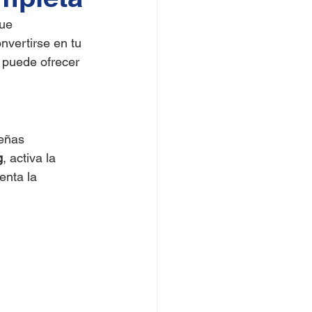
ue 
nvertirse en tu 
 puede ofrecer 
eñas 
g
, activa la 
enta la 