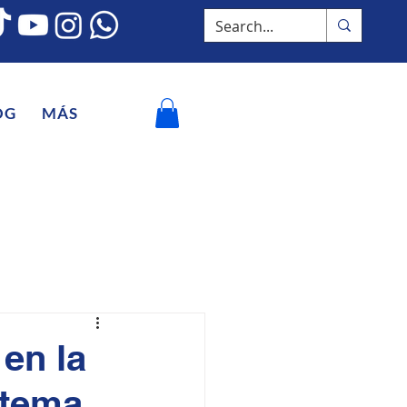
OG
MÁS
 en la
stema