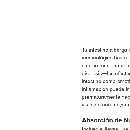
Tu intestino alberga
inmunológico hasta l
cuerpo funciona de 
disbiosis—los efecto
intestino comprometi
inflamación puede int
prematuramente hacia
visible o una mayor c
Absorción de Nu
Incluso si llevas una