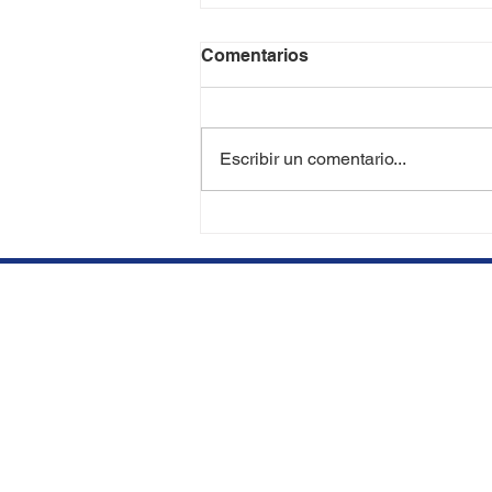
Comentarios
Escribir un comentario...
¿Se Puede Perder el
Cabello Trasplantado en el
Futuro? | Expertos en
Trasplante Capilar en Miami
y Aventura
Abrimos nuestra clínica en
En
Aventura, FL para ofrecer
AN
restauraciones capilares de
alta calidad a precios
HI
competitivos.