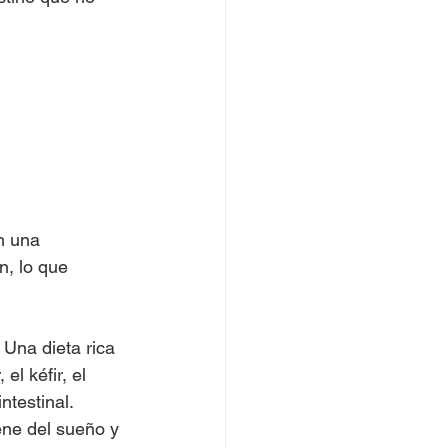
n una 
n, lo que 
 Una dieta rica 
l kéfir, el 
testinal. 
ene del sueño y 