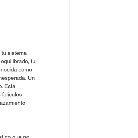
 tu sistema 
quilibrado, tu 
onocida como 
inesperada. Un 
. Esta 
folículos 
gazamiento 
stino que no 