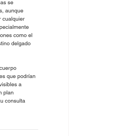
nas se 
s, aunque 
 cualquier 
specialmente 
iones como el 
stino delgado 
cuerpo 
res que podrían 
isibles a 
n plan 
u consulta 