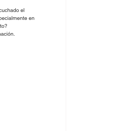
cuchado el 
pecialmente en 
rto?
ación.