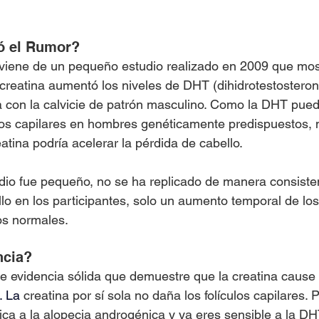
ó el Rumor?
viene de un pequeño estudio realizado en 2009 que most
reatina aumentó los niveles de DHT (dihidrotestosteron
con la calvicie de patrón masculino. Como la DHT puede
ulos capilares en hombres genéticamente predispuestos,
atina podría acelerar la pérdida de cabello.
dio fue pequeño, no se ha replicado de manera consiste
llo en los participantes, solo un aumento temporal de los
s normales.
ncia?
e evidencia sólida que demuestre que la creatina cause
.
 La
 creatina por sí sola no daña los folículos capilares. P
ica a la alopecia androgénica y ya eres sensible a la DHT