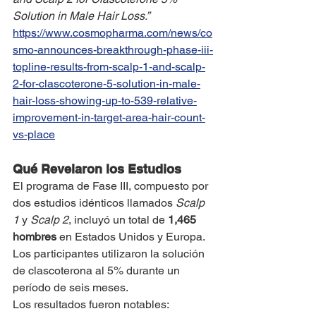
Solution in Male Hair Loss.”
https://www.cosmopharma.com/news/co
smo-announces-breakthrough-phase-iii-
topline-results-from-scalp-1-and-scalp-
2-for-clascoterone-5-solution-in-male-
hair-loss-showing-up-to-539-relative-
improvement-in-target-area-hair-count-
vs-place
Qué Revelaron los Estudios
El programa de Fase III, compuesto por 
dos estudios idénticos llamados 
Scalp 
1
 y 
Scalp 2
, incluyó un total de 
1,465 
hombres
 en Estados Unidos y Europa. 
Los participantes utilizaron la solución 
de clascoterona al 5% durante un 
período de seis meses.
Los resultados fueron notables: