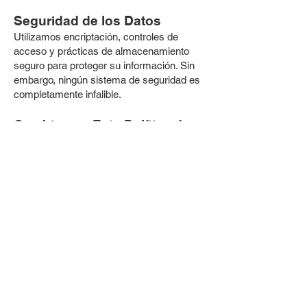
Seguridad de los Datos
Utilizamos encriptación, controles de
acceso y prácticas de almacenamiento
seguro para proteger su información. Sin
embargo, ningún sistema de seguridad es
completamente infalible.
Cambios en Esta Política de
Privacidad
Podemos actualizar esta política
periódicamente para reflejar nuevas
prácticas o requisitos legales. Las
actualizaciones se publicarán en nuestro
sitio web con una fecha de vigencia
revisada.
Contáctenos
Si tiene alguna pregunta sobre esta Política
de Privacidad o sobre sus derechos,
comuníquese con nuestro Oficial de